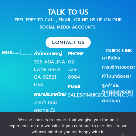
TALK TO US
FEEL FREE TO CALL, EMAIL, OR HIT US UP ON OUR
SOCIAL MEDIA ACCOUNTS.
CONTACT US
QUICK LINK
สำนักงานใหญ่
PHONE
เราคือใคร
325 ADALINA
02-
การบริการของเรา
LANE BREA,
329-
ทำไมเราต้องเรา
CA 92821,
8984
USA
ลูกค้าและ
EMAIL
พันธมิตรของเรา
สาขาประเทศไทย
SALES@MHKZOLUTION.COM
ติดต่อเรา
318/1 ถนน
ลาดกระบัง
แขวงลาดกระบัง
We use cookies to ensure that we give you the best
เขตลาดกระบัง
experience on our website. If you continue to use this site we
will assume that you are happy with it.
กรุงเทพมหานคร