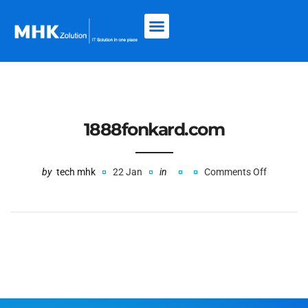
1888fonkard.com
by
tech mhk
22 Jan
in
Comments Off