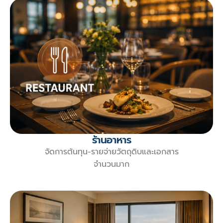
ร้านอาหาร
จัดการต้นทุน-รายจ่ายวัตถุดิบและเอกสาร
จำนวนมาก