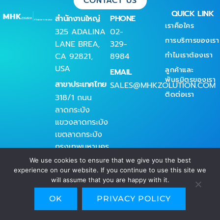
CONTACT US
QUICK LINK
สำนักงานใหญ่
PHONE
เราคือใคร
325 ADALINA
02-
การบริการของเรา
LANE BREA,
329-
ทำไมเราต้องเรา
CA 92821,
8984
USA
ลูกค้าและ
EMAIL
พันธมิตรของเรา
สาขาประเทศไทย
SALES@MHKZOLUTION.COM
ติดต่อเรา
318/1 ถนน
ลาดกระบัง
แขวงลาดกระบัง
เขตลาดกระบัง
กรุงเทพมหานคร
10520
We use cookies to ensure that we give you the best
experience on our website. If you continue to use this site we
will assume that you are happy with it.
OK
PRIVACY POLICY