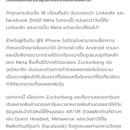
โซเชียลมีเดียที่ดีที่สุดสำหรับนายหน้าคืออะไร
?
ถ้าคุณถามฉันเมื่อ 18 เดือนที่แล้ว ฉันจะตอบว่า LinkedIn และ
Facebook (ใครใช้ Meta ในตอนนี้) แน่นอนว่าวันนี้คือ
LinkedIn และอาจเป็น Meta แล้วอะไรเปลี่ยนไป?
สำหรับผู้เริ่มต้น ผู้ใช้ iPhone ในปัจจุบันสามารถบล็อกการ
กำหนดเป้าหมายโฆษณาได้ มีการกล่าวถึง Android ตามมา
และเมื่อพิจารณาจากรายได้จากโฆษณาเป็นรูปแบบธุรกิจหลัก
ของ Meta ซึ่งเห็นได้จากคำตอบของ Zuckerberg ต่อ
วุฒิสมาชิก มันจบลงด้วยการทำร้ายแพลตฟอร์มโดยรวม
เนื่องจากผู้คนได้รับโฆษณาที่ไม่ชอบหรือโฆษณาที่ไม่เกี่ยวข้อง
ทำให้พวกเขาละทิ้งแพลตฟอร์ม
นอกจากนี้ เนื่องจาก Zuckerberg และทีมงานของเขาทุ่มเท
เงินหลายพันล้านดอลลาร์และเวลาหลายพันล้านดอลลาร์ให้กับ
ข้อมูลประจำตัวใหม่นี้ที่หมุนรอบ AR/VR ด้วยผลิตภัณฑ์ต่างๆ
เช่น Quest Headset, Metaverse และแว่นตาวิดีโอ
Rผลิตภัณฑ์รุ่นเก่า (Facebook) จึงถูกละเลยท่ามกลางวิกฤต