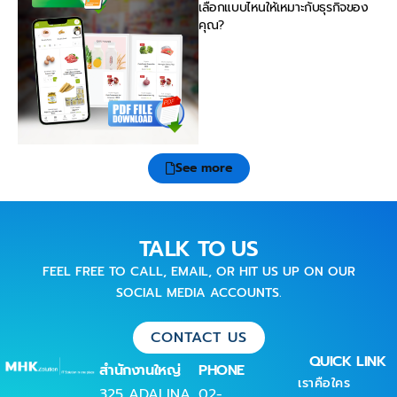
เลือกแบบไหนให้เหมาะกับธุรกิจของ
คุณ?
See more
TALK TO US
FEEL FREE TO CALL, EMAIL, OR HIT US UP ON OUR
SOCIAL MEDIA ACCOUNTS.
CONTACT US
QUICK LINK
สำนักงานใหญ่
PHONE
เราคือใคร
325 ADALINA
02-