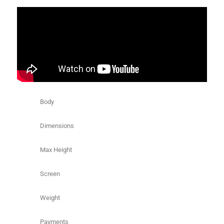
Body
Dimensions
Max Height
Screen
Weight
Payments