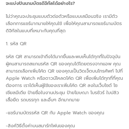
จะแบ่งปันนามบัตรดิจิทัลได้อย่างไร
?
ไม่ว่าคุณจะประชุมแบบตัวต่อตัวหรือแบบเสมือนจริง เรามีตัว
เลือกการแชร์มากมายให้คุณใช้ เพื่อให้คุณสามารถแชร์นามบัตร
ดิจิทัลในแบบที่เหมาะกับคุณที่สุด
1. รหัส QR
รหัส QR สามารถเข้าถึงได้มากขึ้นและพบเห็นได้ทุกที่ในปัจจุบัน
ผู้คนสามารถสแกนรหัส QR ของคุณได้โดยตรงจากแอพ คุณ
สามารถเลือกเพิ่มโค้ด QR ของคุณเป็นวิดเจ็ตบนโทรศัพท์ ไปที่
Apple Watch หรือดาวน์โหลดโค้ด QR เพื่อเพิ่มได้ทุกที่ที่คุณ
ต้องการ เราได้เห็นผู้ใช้ของเราเพิ่มโค้ด QR ลงในเว็บไซต์ โซ
เชียลมีเดีย ป้ายชื่อในงานประชุม ป้ายโฆษณา โบรชัวร์ ใบปลิว
เสื้อยืด รถบรรทุก และอื่นๆ อีกมากมาย
-แชร์นามบัตรรหัส QR กับ Apple Watch ของคุณ
-ลิงค์วิธีตั้งค่าบนสมาร์ทโฟนของคุณ