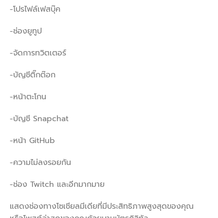
-โปรไฟล์เฟสบุ๊ค
-ช่องยูทูป
-จัดการทวิตเตอร์
-บัญชีติ๊กต๊อก
-หน้าตะโกน
-บัญชี Snapchat
-หน้า GitHub
-ความไม่ลงรอยกัน
-ช่อง Twitch และอีกมากมาย
แสดงช่องทางโซเชียลมีเดียที่มีประสิทธิภาพสูงสุดของคุณ