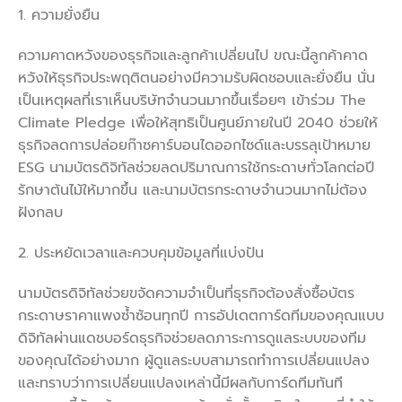
1. ความยั่งยืน
ความคาดหวังของธุรกิจและลูกค้าเปลี่ยนไป ขณะนี้ลูกค้าคาด
หวังให้ธุรกิจประพฤติตนอย่างมีความรับผิดชอบและยั่งยืน นั่น
เป็นเหตุผลที่เราเห็นบริษัทจำนวนมากขึ้นเรื่อยๆ เข้าร่วม The
Climate Pledge เพื่อให้สุทธิเป็นศูนย์ภายในปี 2040 ช่วยให้
ธุรกิจลดการปล่อยก๊าซคาร์บอนไดออกไซด์และบรรลุเป้าหมาย
ESG นามบัตรดิจิทัลช่วยลดปริมาณการใช้กระดาษทั่วโลกต่อปี
รักษาต้นไม้ให้มากขึ้น และนามบัตรกระดาษจำนวนมากไม่ต้อง
ฝังกลบ
2. ประหยัดเวลาและควบคุมข้อมูลที่แบ่งปัน
นามบัตรดิจิทัลช่วยขจัดความจำเป็นที่ธุรกิจต้องสั่งซื้อบัตร
กระดาษราคาแพงซ้ำซ้อนทุกปี การอัปเดตการ์ดทีมของคุณแบบ
ดิจิทัลผ่านแดชบอร์ดธุรกิจช่วยลดภาระการดูแลระบบของทีม
ของคุณได้อย่างมาก ผู้ดูแลระบบสามารถทำการเปลี่ยนแปลง
และทราบว่าการเปลี่ยนแปลงเหล่านี้มีผลกับการ์ดทีมทันที