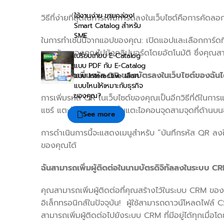
ใช้งานง่าย ขายคล่อง!
วิธีที่ง่ายที่สุดในการเพิ่มการ์ดลงในเว็บไซต์คือการคัด
Smart Catalog สำหรับ
SME
ในการทำเช่นนี้จากแอปของคุณ: เปิดแอปและเลือกการ์ดที
ของบัตรของคุณไปยังคลิปบอร์ดโดยอัตโนมัติ ซึ่งคุณสา
เปรียบเทียบ E-Catalog
แบบ PDF กับ E-Catalog
ฉันสามารถเพิ่มรหัส
QR ของบัตรลงในเว็บไซต์ของฉันได
แบบ Interactive เลือก
แบบไหนให้เหมาะกับธุรกิจ
ของคุณ?
การเพิ่มรหัส QR ในเว็บไซต์ของคุณเป็นอีกวิธีที่ดีในก
แชร์ แตะปุ่ม “ส่ง” จากนั้นแตะไอคอนจุดสามจุดที่ด้านบ
See more
การดำเนินการนี้จะแสดงเมนูสำหรับ “บันทึกรหัส QR ลง
ของคุณได้
ฉันสามารถเพิ่มผู้ติดต่อในนามบัตรดิจิทัลลงในระบบ
CRM
คุณสามารถเพิ่มผู้ติดต่อที่คุณสร้างไว้ในระบบ CRM ของ
อิเล็กทรอนิกส์ในปัจจุบัน! ผู้ใช้สามารถดาวน์โหลดไฟล์
สามารถเพิ่มผู้ติดต่อไปยังระบบ CRM ที่มีอยู่ได้ทุกเมื่