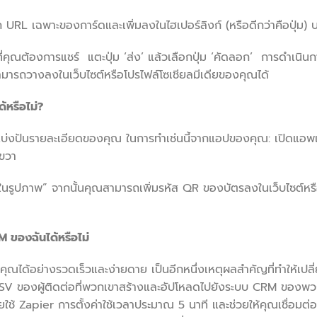
ลอก URL เฉพาะของการ์ดและเพิ่มลงในไฮเปอร์ลิงก์ (หรือดีกว่าคือปุ่ม)
่คุณต้องการแชร์ แตะปุ่ม ‘ส่ง’ แล้วเลือกปุ่ม ‘คัดลอก’ การดำเนิน
มารถวางลงในเว็บไซต์หรือโปรไฟล์โซเชียลมีเดียของคุณได้
้หรือไม่?
ารแบ่งปันรายละเอียดของคุณ ในการทำเช่นนี้จากแอปของคุณ: เปิดแอพแล
นขวา
ในรูปภาพ” จากนั้นคุณสามารถเพิ่มรหัส QR ของบัตรลงในเว็บไซต์หรื
 ของฉันได้หรือไม่
คุณได้อย่างรวดเร็วและง่ายดาย เป็นอีกหนึ่งเหตุผลสำคัญที่ทำให้เปลี
 CSV ของผู้ติดต่อที่พวกเขาสร้างและอัปโหลดไปยังระบบ CRM ของพวกเ
อโดยใช้ Zapier การตั้งค่าใช้เวลาประมาณ 5 นาที และช่วยให้คุณเชื่อม