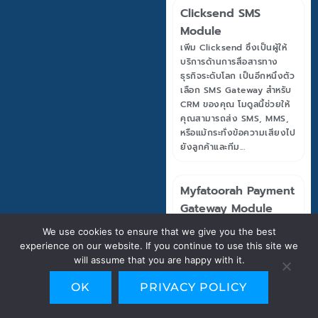
Clicksend SMS
Module
เพิ่ม Clicksend ซึ่งเป็นผู้ให้
บริการด้านการสื่อสารทาง
ธุรกิจระดับโลก เป็นอีกหนึ่งตัว
เลือก SMS Gateway สำหรับ
CRM ของคุณ โมดูลนี้ช่วยให้
คุณสามารถส่ง SMS, MMS,
หรือแม้กระทั่งข้อความเสียงไป
ยังลูกค้าและทีม...
Myfatoorah Payment
Gateway Module
เชื่อมต่อระบบ CRM ของคุณ
We use cookies to ensure that we give you the best
กับ Myfatoorah ซึ่งเป็นผู้ให้
experience on our website. If you continue to use this site we
บริการชำระเงินชั้นนำในภูมิภาค
will assume that you are happy with it.
ตะวันออกกลาง (GCC) เช่น
คูเวต, ซาอุดีอาระเบีย, สหรัฐ
OK
PRIVACY POLICY
อาหรับเอมิเรตส์ ช่วยให้ลูกค้า
ของคุณชำระเงินผ่านช่องทาง