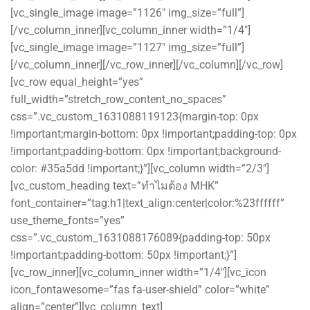
[vc_single_image image=”1126″ img_size=”full”]
[/vc_column_inner][vc_column_inner width=”1/4″]
[vc_single_image image=”1127″ img_size=”full”]
[/vc_column_inner][/vc_row_inner][/vc_column][/vc_row]
[vc_row equal_height=”yes”
full_width=”stretch_row_content_no_spaces”
css=”.vc_custom_1631088119123{margin-top: 0px
!important;margin-bottom: 0px !important;padding-top: 0px
!important;padding-bottom: 0px !important;background-
color: #35a5dd !important;}”][vc_column width=”2/3″]
[vc_custom_heading text=”ทำไมต้อง MHK”
font_container=”tag:h1|text_align:center|color:%23ffffff”
use_theme_fonts=”yes”
css=”.vc_custom_1631088176089{padding-top: 50px
!important;padding-bottom: 50px !important;}”]
[vc_row_inner][vc_column_inner width=”1/4″][vc_icon
icon_fontawesome=”fas fa-user-shield” color=”white”
align=”center”][vc_column_text]