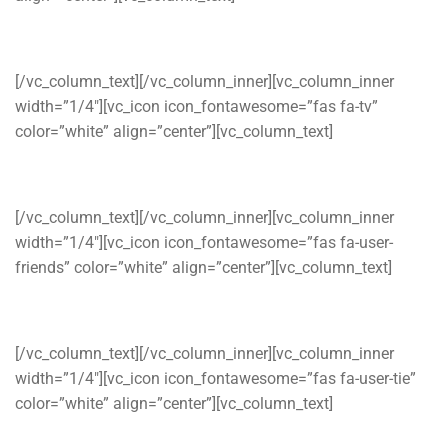
ปลอดภัยไม่ทิ้งงาน
[/vc_column_text][/vc_column_inner][vc_column_inner
width=”1/4″][vc_icon icon_fontawesome=”fas fa-tv”
color=”white” align=”center”][vc_column_text]
ใช้ซอฟแวร์ที่ทันสมัย
[/vc_column_text][/vc_column_inner][vc_column_inner
width=”1/4″][vc_icon icon_fontawesome=”fas fa-user-
friends” color=”white” align=”center”][vc_column_text]
ให้คำแนะนำในการใช้บริการ
[/vc_column_text][/vc_column_inner][vc_column_inner
width=”1/4″][vc_icon icon_fontawesome=”fas fa-user-tie”
color=”white” align=”center”][vc_column_text]