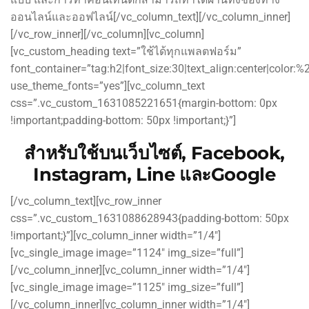
ออนไลน์และออฟไลน์[/vc_column_text][/vc_column_inner]
[/vc_row_inner][/vc_column][vc_column]
[vc_custom_heading text=”ใช้ได้ทุกแพลตฟอร์ม”
font_container=”tag:h2|font_size:30|text_align:center|color:
use_theme_fonts=”yes”][vc_column_text
css=”.vc_custom_1631085221651{margin-bottom: 0px
!important;padding-bottom: 50px !important;}”]
สำหรับใช้บนเว็บไซต์, Facebook,
Instagram, Line และGoogle
[/vc_column_text][vc_row_inner
css=”.vc_custom_1631088628943{padding-bottom: 50px
!important;}”][vc_column_inner width=”1/4″]
[vc_single_image image=”1124″ img_size=”full”]
[/vc_column_inner][vc_column_inner width=”1/4″]
[vc_single_image image=”1125″ img_size=”full”]
[/vc_column_inner][vc_column_inner width=”1/4″]