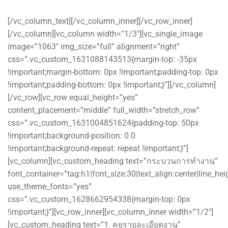
ทำงานโดยทีมงานมืออาชีพ
[/vc_column_text][/vc_column_inner][/vc_row_inner]
[/vc_column][vc_column width=”1/3″][vc_single_image
image=”1063″ img_size=”full” alignment=”right”
css=”.vc_custom_1631088143513{margin-top: -35px
!important;margin-bottom: 0px !important;padding-top: 0px
!important;padding-bottom: 0px !important;}”][/vc_column]
[/vc_row][vc_row equal_height=”yes”
content_placement=”middle” full_width=”stretch_row”
css=”.vc_custom_1631004851624{padding-top: 50px
!important;background-position: 0 0
!important;background-repeat: repeat !important;}”]
[vc_column][vc_custom_heading text=”กระบวนการทำงาน”
font_container=”tag:h1|font_size:30|text_align:center|line_hei
use_theme_fonts=”yes”
css=”.vc_custom_1628662954338{margin-top: 0px
!important;}”][vc_row_inner][vc_column_inner width=”1/2″]
[vc_custom_heading text=”1. คุยรายละเอียดงาน”